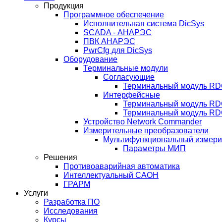
Продукция
Программное обеспечение
Исполнительная система DicSys
SCADA - АНАРЭС
ПВК АНАРЭС
PwrCfg для DicSys
Оборудование
Терминальные модули
Согласующие
Терминальный модуль RD
Интерфейсные
Терминальный модуль R
Терминальный модуль RD
Устройство Network Commander
Измерительные преобразователи
Мультифункциональный измери
Параметры МИП
Решения
Противоаварийная автоматика
Интеллектуальный САОН
ГРАРМ
Услуги
Разработка ПО
Исследования
Курсы