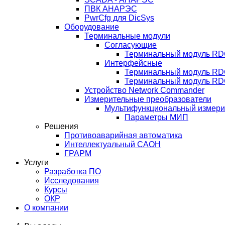
ПВК АНАРЭС
PwrCfg для DicSys
Оборудование
Терминальные модули
Согласующие
Терминальный модуль RD
Интерфейсные
Терминальный модуль R
Терминальный модуль RD
Устройство Network Commander
Измерительные преобразователи
Мультифункциональный измери
Параметры МИП
Решения
Противоаварийная автоматика
Интеллектуальный САОН
ГРАРМ
Услуги
Разработка ПО
Исследования
Курсы
ОКР
О компании