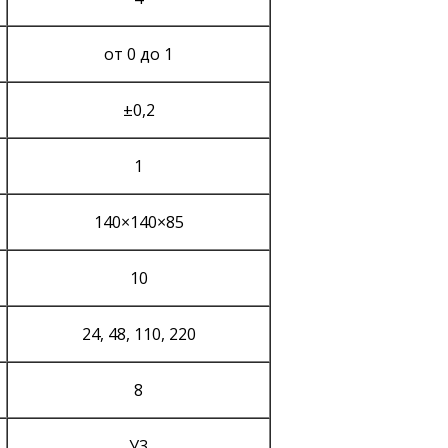
от 0 до 1
±0,2
1
140×140×85
10
24, 48, 110, 220
8
У3