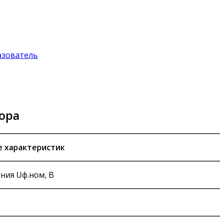
азователь
ора
 характеристик
ния Uф.ном, В