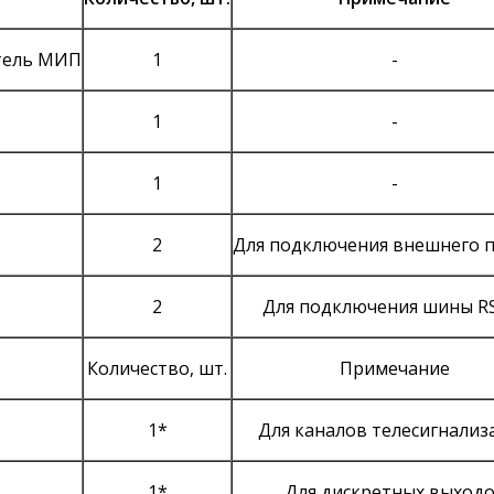
тель МИП
1
-
1
-
1
-
2
Для подключения внешнего 
2
Для подключения шины R
Количество, шт.
Примечание
1*
Для каналов телесигнализ
1*
Для дискретных выход