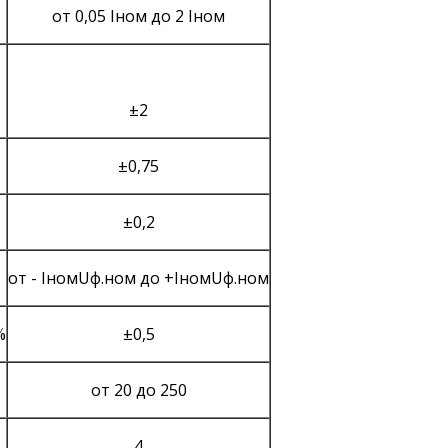
от 0,05 Iном до 2 Iном
±2
±0,75
±0,2
от - IномUф.ном до +IномUф.ном
%
±0,5
от 20 до 250
4