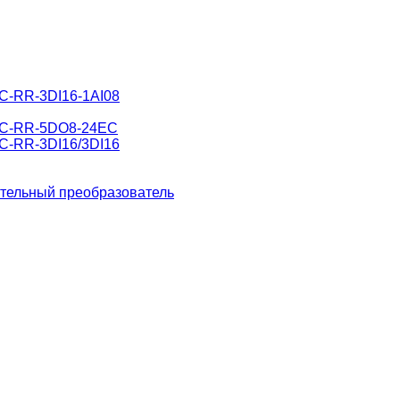
C-RR-3DI16-1АI08
DC-RR-5DO8-24EC
C-RR-3DI16/3DI16
тельный преобразователь